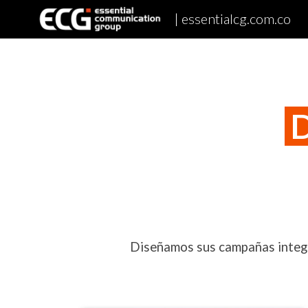
| essentialcg.com.co
Sk
D
Diseñamos sus c
ampañas integr